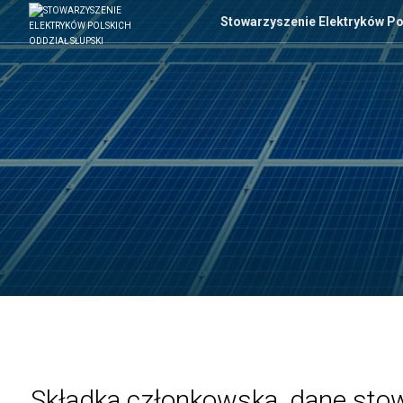
Stowarzyszenie Elektryków Po
Składka członkowska, dane sto