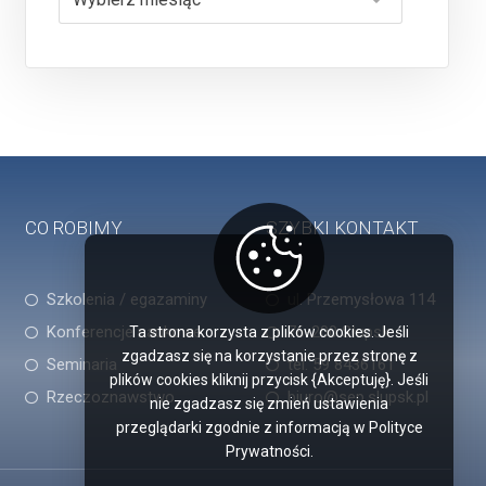
CO ROBIMY
SZYBKI KONTAKT
Szkolenia / egazaminy
ul. Przemysłowa 114
Konferencje naukowe
76-200 Słupsk
Ta strona korzysta z plików cookies. Jeśli
zgadzasz się na korzystanie przez stronę z
Seminaria
tel. 59 8436161
plików cookies kliknij przycisk {Akceptuję}. Jeśli
Rzeczoznawstwo
biuro@sep.slupsk.pl
nie zgadzasz się zmień ustawienia
przeglądarki zgodnie z informacją w Polityce
Prywatności.