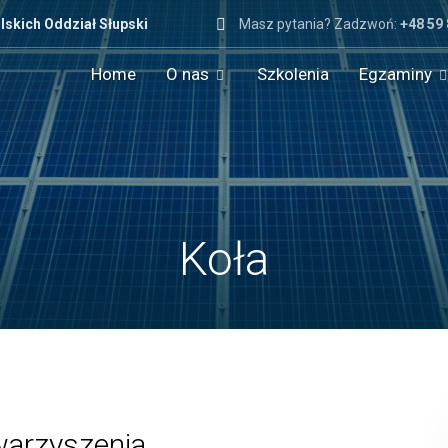
lskich Oddział Słupski
Masz pytania? Zadzwoń:
+48 59
Home
O nas
Szkolenia
Egzaminy
Koła
warzyszenia