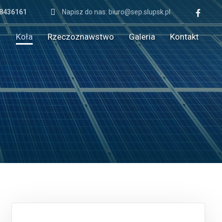
 8436161
Napisz do nas: biuro@sep.slupsk.pl
Koła
Rzeczoznawstwo
Galeria
Kontakt