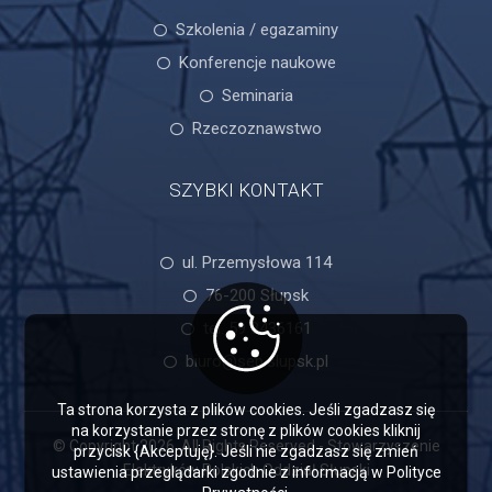
Szkolenia / egazaminy
Konferencje naukowe
Seminaria
Rzeczoznawstwo
SZYBKI KONTAKT
ul. Przemysłowa 114
76-200 Słupsk
tel. 59 8436161
biuro@sep.slupsk.pl
Ta strona korzysta z plików cookies. Jeśli zgadzasz się
na korzystanie przez stronę z plików cookies kliknij
© Copyright 2026. All Rights Reserved - Stowarzyszenie
przycisk {Akceptuję}. Jeśli nie zgadzasz się zmień
Elektryków Polskich Oddział Słupski
ustawienia przeglądarki zgodnie z informacją w Polityce